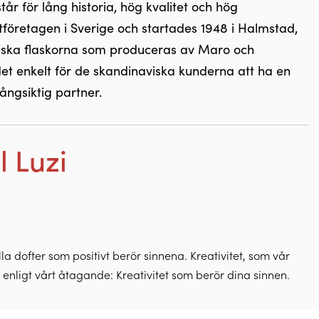
r för lång historia, hög kvalitet och hög
tföretagen i Sverige och startades 1948 i Halmstad,
tiska flaskorna som produceras av Maro och
et enkelt för de skandinaviska kunderna att ha en
ångsiktig partner.
l Luzi
lla dofter som positivt berör sinnena. Kreativitet, som vår
 – enligt vårt åtagande: Kreativitet som berör dina sinnen.
 för att skapa högkvalitativa dofter. Genom detta strävar vi