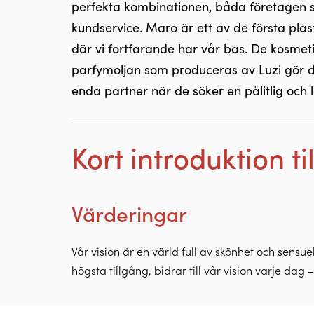
perfekta kombinationen, båda företagen stå
kundservice. Maro är ett av de första plas
där vi fortfarande har vår bas. De kosme
parfymoljan som produceras av Luzi gör d
enda partner när de söker en pålitlig och l
Kort introduktion til
Värderingar
Vår vision är en värld full av skönhet och sensue
högsta tillgång, bidrar till vår vision varje dag
Vi bemästrar hantverket inom parfymtillverkning