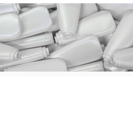
Strategiska samarbeten
Genom våra partners har verksamheten utvecklats och vi
kan även erbjuda parfymoljor och deokulor i ett
kompletterande produktsortiment.
Partners