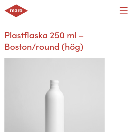
Skip
to
content
Plastflaska 250 ml –
Boston/round (hög)